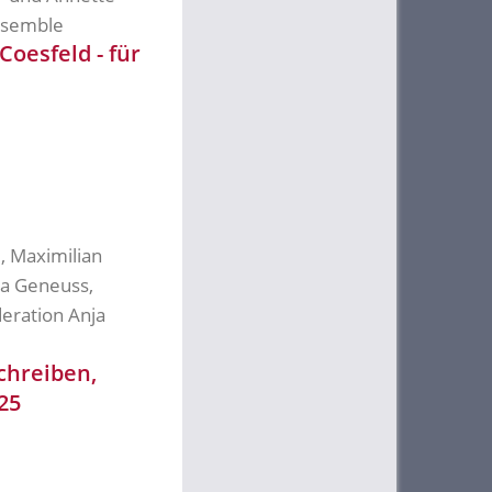
nsemble
oesfeld - für
, Maximilian
ia Geneuss,
deration Anja
chreiben,
25