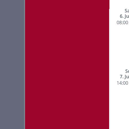
S
6. J
08:00 
S
7. J
14:00 