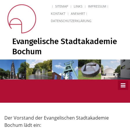
SITEMAP
LINKS
IMPRESSUM
KONTAKT
ANFAHRT
DATENSCHUTZERKLÄRUNG
Evangelische Stadtakademie
Bochum
Men
ein
Der Vorstand der Evangelischen Stadtakademie
Bochum lädt ein: