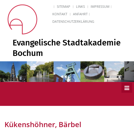
SITEMAP
LINKS
IMPRESSUM
KONTAKT
ANFAHRT
DATENSCHUTZERKLÄRUNG
Evangelische Stadtakademie
Bochum
Men
ein
Kükenshöhner, Bärbel