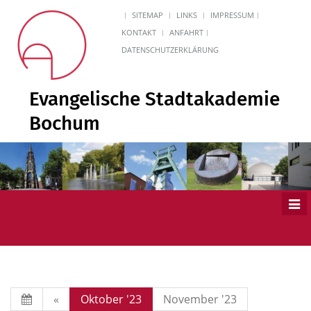
SITEMAP
LINKS
IMPRESSUM
KONTAKT
ANFAHRT
DATENSCHUTZERKLÄRUNG
Evangelische Stadtakademie
Bochum
Men
ein
«
Oktober '23
November '23