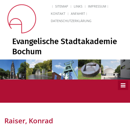
SITEMAP
LINKS
IMPRESSUM
KONTAKT
ANFAHRT
DATENSCHUTZERKLÄRUNG
Evangelische Stadtakademie
Bochum
Men
ein
Raiser, Konrad