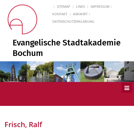
SITEMAP
LINKS
IMPRESSUM
KONTAKT
ANFAHRT
DATENSCHUTZERKLÄRUNG
Evangelische Stadtakademie
Bochum
Men
ein
Frisch, Ralf