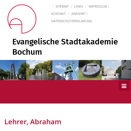
SITEMAP
LINKS
IMPRESSUM
KONTAKT
ANFAHRT
DATENSCHUTZERKLÄRUNG
Evangelische Stadtakademie
Bochum
Men
ein
Lehrer, Abraham