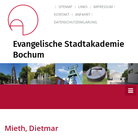
SITEMAP
LINKS
IMPRESSUM
KONTAKT
ANFAHRT
DATENSCHUTZERKLÄRUNG
Evangelische Stadtakademie
Bochum
Men
ein
Mieth, Dietmar