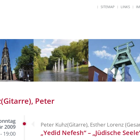
SITEMAP
LINKS
I
(Gitarre), Peter
onntag
Peter Kuhz(Gitarre), Esther Lorenz (Gesan
är 2009
„Yedid Nefesh“ – „Jüdische Seele
- 19:00