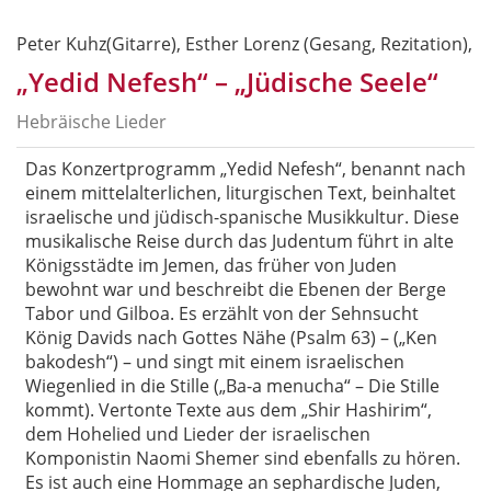
Peter Kuhz(Gitarre), Esther Lorenz (Gesang, Rezitation),
„Yedid Nefesh“ – „Jüdische Seele“
Hebräische Lieder
Das Konzertprogramm
„
Yedid Nefesh“, benannt nach
einem mittelalterlichen, liturgischen Text, beinhaltet
israelische und jüdisch-spanische Musikkultur. Diese
musikalische Reise durch das Judentum führt in alte
Königsstädte im Jemen, das früher von Juden
bewohnt war und beschreibt die Ebenen der Berge
Tabor und Gilboa. Es erzählt von der Sehnsucht
König Davids nach Gottes Nähe (Psalm 63)
–
(
„
Ken
bakodesh“)
–
und singt mit einem israelischen
Wiegenlied in die Stille (
„
Ba-a menucha“
–
Die Stille
kommt). Vertonte Texte aus dem
„
Shir Hashirim“,
dem Hohelied und Lieder der israelischen
Komponistin Naomi Shemer sind ebenfalls zu hören.
Es ist auch eine Hommage an sephardische Juden,