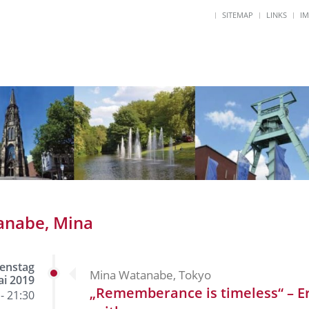
SITEMAP
LINKS
I
anabe, Mina
enstag
Mina Watanabe, Tokyo
ai 2019
„Rememberance is timeless“ – Er
- 21:30