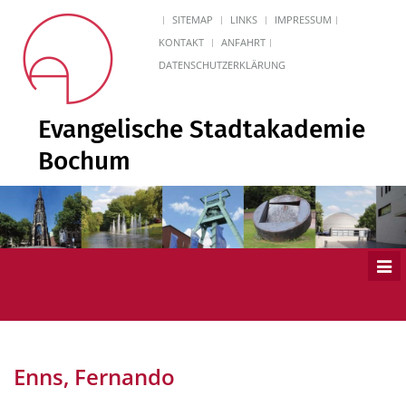
SITEMAP
LINKS
IMPRESSUM
KONTAKT
ANFAHRT
DATENSCHUTZERKLÄRUNG
Evangelische Stadtakademie
Bochum
Men
ein
Enns, Fernando