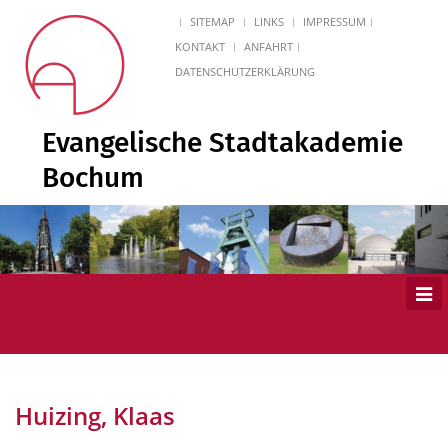
SITEMAP
LINKS
IMPRESSUM
KONTAKT
ANFAHRT
DATENSCHUTZERKLÄRUNG
Evangelische Stadtakademie
Bochum
Men
ein
Huizing, Klaas