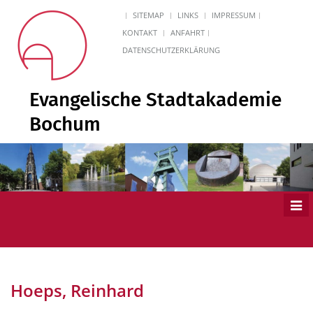
SITEMAP
LINKS
IMPRESSUM
KONTAKT
ANFAHRT
DATENSCHUTZERKLÄRUNG
Evangelische Stadtakademie
Bochum
Men
ein
Hoeps, Reinhard