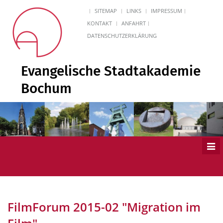
SITEMAP
LINKS
IMPRESSUM
KONTAKT
ANFAHRT
DATENSCHUTZERKLÄRUNG
Evangelische Stadtakademie
Bochum
Men
ein
FilmForum 2015-02 "Migration im