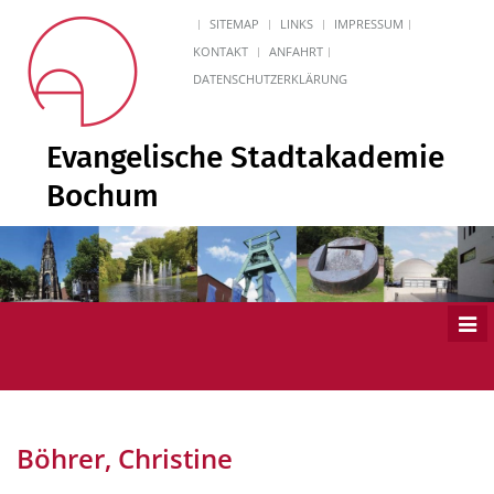
SITEMAP
LINKS
IMPRESSUM
KONTAKT
ANFAHRT
DATENSCHUTZERKLÄRUNG
Evangelische Stadtakademie
Bochum
Men
ein
Böhrer, Christine