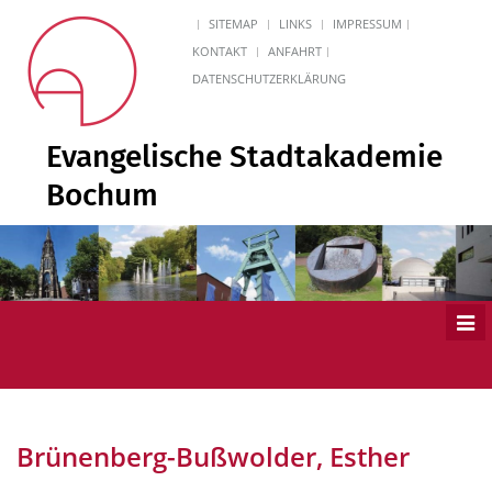
SITEMAP
LINKS
IMPRESSUM
KONTAKT
ANFAHRT
DATENSCHUTZERKLÄRUNG
Evangelische Stadtakademie
Bochum
Men
ein
Brünenberg-Bußwolder, Esther