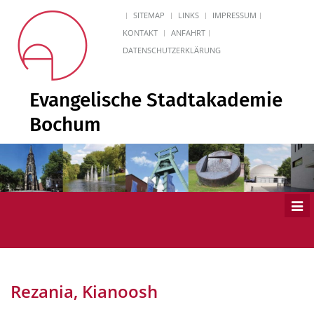
SITEMAP
LINKS
IMPRESSUM
KONTAKT
ANFAHRT
DATENSCHUTZERKLÄRUNG
Evangelische Stadtakademie
Bochum
Men
ein
Rezania, Kianoosh