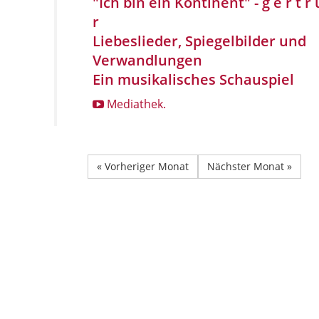
"Ich bin ein Kontinent" - g e r t r u
r
Liebeslieder, Spiegelbilder und
Verwandlungen
Ein musikalisches Schauspiel
Mediathek.
« Vorheriger Monat
Nächster Monat »