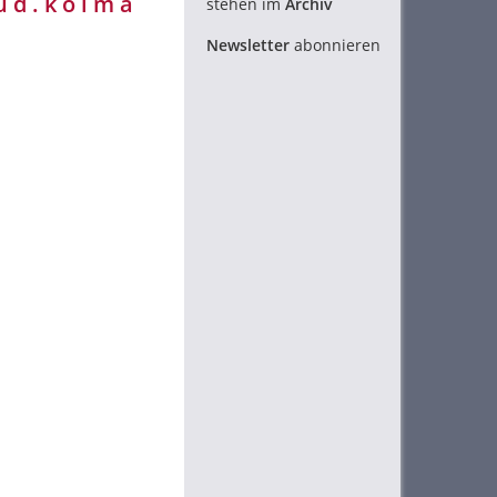
 d . k o l m a
stehen im
Archiv
Newsletter
abonnieren