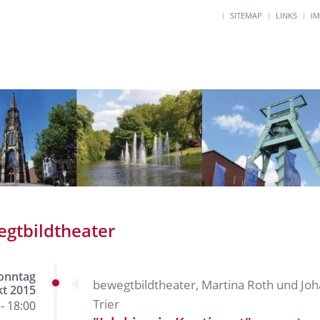
SITEMAP
LINKS
I
gtbildtheater
onntag
bewegtbildtheater, Martina Roth und Jo
kt 2015
Trier
- 18:00