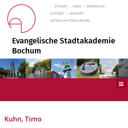
SITEMAP
LINKS
IMPRESSUM
KONTAKT
ANFAHRT
DATENSCHUTZERKLÄRUNG
Evangelische Stadtakademie
Bochum
Men
ein
Kuhn, Timo