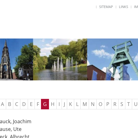
SITEMAP
LINKS
I
A
B
C
D
E
F
G
H
I
J
K
L
M
N
O
P
R
S
T
U
auck, Joachim
ause, Ute
eck, Albrecht