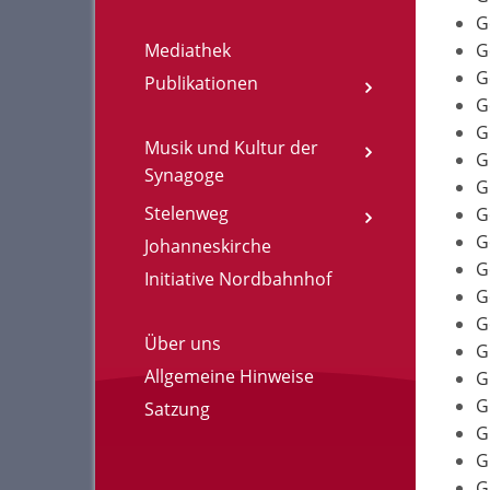
G
Mediathek
G
G
Publikationen
G
G
Musik und Kultur der
G
Synagoge
G
Stelenweg
G
G
Johanneskirche
G
Initiative Nordbahnhof
G
G
Über uns
G
Allgemeine Hinweise
G
G
Satzung
G
G
G