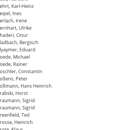
ehrt, Karl-Heinz
eipel, Ines
erlach, Irene
ernhart, Ulrike
haderi, Cinur
ladbach, Bergisch
lyaymer, Eduard
oede, Michael
oede, Rainer
oschler, Constantin
oßens, Peter
oßmann, Hans Heinrich
rabski, Horst
raumann, Sigrid
raumann, Sigrid
reenfield, Ted
rosse, Heinrich
rote, Klaus