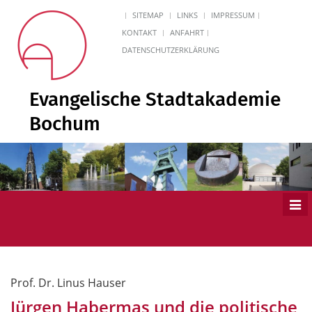
SITEMAP
LINKS
IMPRESSUM
KONTAKT
ANFAHRT
DATENSCHUTZERKLÄRUNG
Evangelische Stadtakademie
Bochum
Men
ein
Prof. Dr. Linus Hauser
Jürgen Habermas und die politische