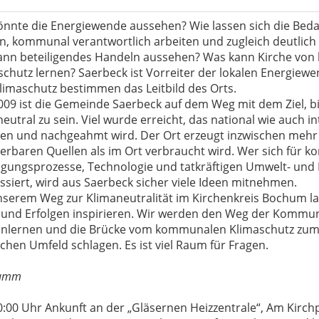
önnte die Energiewende aussehen? Wie lassen sich die Beda
n, kommunal verantwortlich arbeiten und zugleich deutlich 
ann beteiligendes Handeln aussehen? Was kann Kirche v
schutz lernen? Saerbeck ist Vorreiter der lokalen Energiewe
limaschutz bestimmen das Leitbild des Orts.
2009 ist die Gemeinde Saerbeck auf dem Weg mit dem Ziel, b
eutral zu sein. Viel wurde erreicht, das national wie auch i
en und nachgeahmt wird. Der Ort erzeugt inzwischen mehr
erbaren Quellen als im Ort verbraucht wird. Wer sich für k
ligungsprozesse, Technologie und tatkräftigen Umwelt- und
ssiert, wird aus Saerbeck sicher viele Ideen mitnehmen.
nserem Weg zur Klimaneutralität im Kirchenkreis Bochum la
 und Erfolgen inspirieren. Wir werden den Weg der Kommu
nlernen und die Brücke vom kommunalen Klimaschutz zum
ichen Umfeld schlagen. Es ist viel Raum für Fragen.
ramm
:00 Uhr Ankunft an der „Gläsernen Heizzentrale“, Am Kirchp