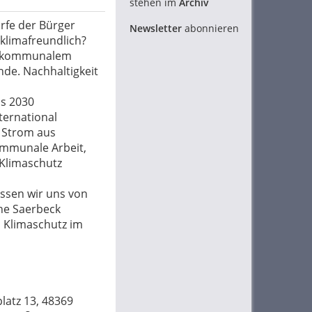
stehen im
Archiv
rfe der Bürger
Newsletter
abonnieren
klimafreundlich?
on kommunalem
nde. Nachhaltigkeit
is 2030
nternational
 Strom aus
ommunale Arbeit,
 Klimaschutz
ssen wir uns von
ne Saerbeck
 Klimaschutz im
latz 13, 48369