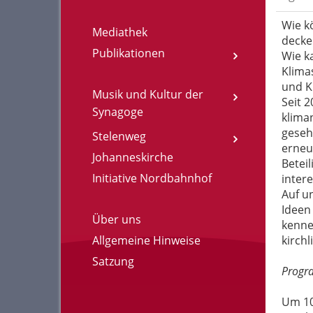
Wie k
Mediathek
decke
Publikationen
Wie k
Klima
und K
Musik und Kultur der
Seit 
Synagoge
kliman
geseh
Stelenweg
erneu
Johanneskirche
Betei
Initiative Nordbahnhof
intere
Auf u
Ideen
Über uns
kenne
Allgemeine Hinweise
kirchl
Satzung
Prog
Um 10