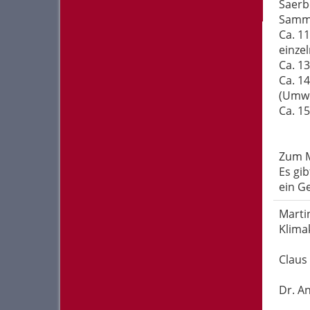
Saerb
Samml
Ca. 11
einze
Ca. 13
Ca. 1
(Umwe
Ca. 1
Zum M
Es gi
ein Ge
Marti
Klima
Claus
Dr. A