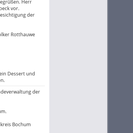
egrüßen. Herr
eck vor.
Besichtigung der
olker Rotthauwe
 ein Dessert und
en.
indeverwaltung der
um.
enkreis Bochum