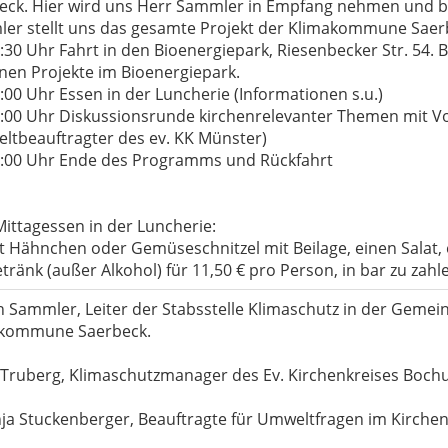
eck. Hier wird uns Herr Sammler in Empfang nehmen und b
er stellt uns das gesamte Projekt der Klimakommune Saerb
:30 Uhr Fahrt in den Bioenergiepark, Riesenbecker Str. 54. 
lnen Projekte im Bioenergiepark.
:00 Uhr Essen in der Luncherie (Informationen s.u.)
4:00 Uhr Diskussionsrunde kirchenrelevanter Themen mit V
ltbeauftragter des ev. KK Münster)
5:00 Uhr Ende des Programms und Rückfahrt
ittagessen in der Luncherie:
bt Hähnchen oder Gemüseschnitzel mit Beilage, einen Salat,
tränk (außer Alkohol) für 11,50 € pro Person, in bar zu zahl
n Sammler, Leiter der Stabsstelle Klimaschutz in der Geme
kommune Saerbeck.
 Truberg, Klimaschutzmanager des Ev. Kirchenkreises Boch
nja Stuckenberger, Beauftragte für Umweltfragen im Kirch