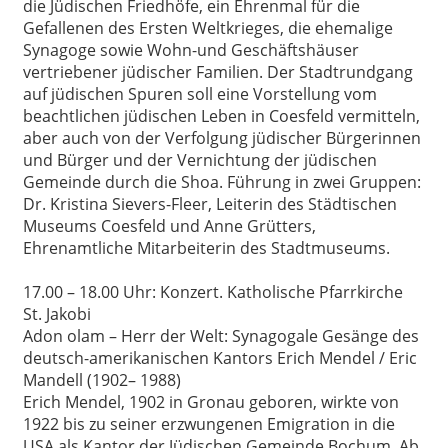
die Jüdischen Friedhöfe, ein Ehrenmal für die
Gefallenen des Ersten Weltkrieges, die ehemalige
Synagoge sowie Wohn-und Geschäftshäuser
vertriebener jüdischer Familien. Der Stadtrundgang
auf jüdischen Spuren soll eine Vorstellung vom
beachtlichen jüdischen Leben in Coesfeld vermitteln,
aber auch von der Verfolgung jüdischer Bürgerinnen
und Bürger und der Vernichtung der jüdischen
Gemeinde durch die Shoa. Führung in zwei Gruppen:
Dr. Kristina Sievers-Fleer, Leiterin des Städtischen
Museums Coesfeld und Anne Grütters,
Ehrenamtliche Mitarbeiterin des Stadtmuseums.
17.00 – 18.00 Uhr: Konzert. Katholische Pfarrkirche
St. Jakobi
Adon olam – Herr der Welt: Synagogale Gesänge des
deutsch-amerikanischen Kantors Erich Mendel / Eric
Mandell (1902– 1988)
Erich Mendel, 1902 in Gronau geboren, wirkte von
1922 bis zu seiner erzwungenen Emigration in die
USA als Kantor der Jüdischen Gemeinde Bochum. Ab