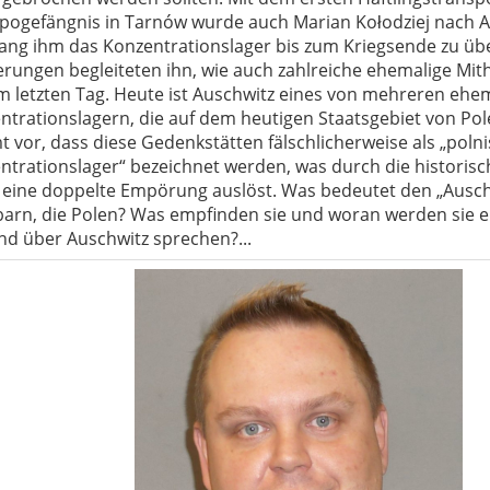
pogefängnis in Tarn
ów wurde auch Marian Ko
ł
odziej nach 
lang ihm das Konzentrationslager bis zum Kriegsende zu üb
rungen begleiteten ihn, wie auch zahlreiche ehemalige Mithä
m letzten Tag. Heute ist Auschwitz eines von mehreren ehe
ntrationslagern, die auf dem heutigen Staatsgebiet von Pole
 vor, dass diese Gedenkstätten fälschlicherweise als „poln
ntrationslager“ bezeichnet werden, was durch die historisc
 eine doppelte Empörung auslöst. Was bedeutet den „Ausch
arn, die Polen? Was empfinden sie und woran werden sie er
nd über Auschwitz sprechen?...