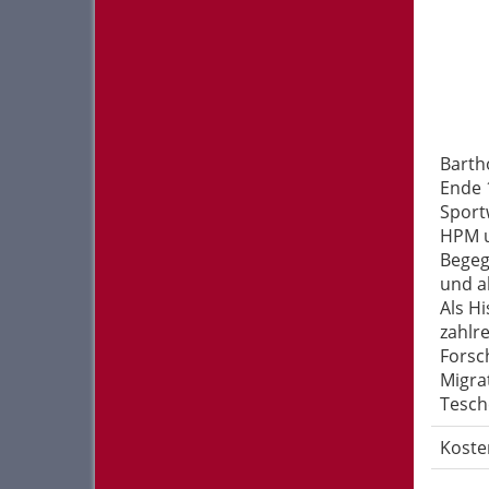
Barth
Ende 
Sportw
HPM u
Begeg
und a
Als H
zahlr
Forsc
Migrat
Tesch
Koste