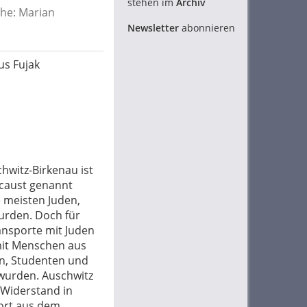
stehen im
Archiv
he: Marian
Newsletter
abonnieren
us Fujak
hwitz-Birkenau ist
ocaust genannt
 meisten Juden,
wurden. Doch für
ansporte mit Juden
 mit Menschen aus
rn, Studenten und
t wurden. Auschwitz
 Widerstand in
ort aus dem