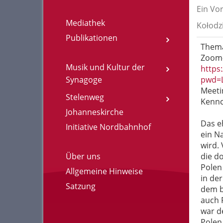
Ein Vo
Mediathek
Kołodzi
Publikationen
Thema
Zoom-
Musik und Kultur der
https
Synagoge
pwd=
Meeti
Stelenweg
Kenn
Johanneskirche
Das e
Initiative Nordbahnhof
ein N
wird.
Über uns
die d
Polen
Allgemeine Hinweise
in de
Satzung
dem b
auch P
war de
Polen