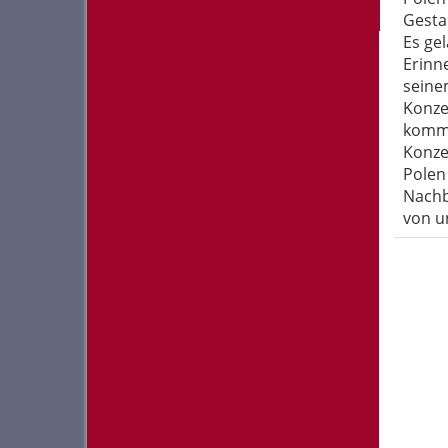
Gesta
Es ge
Erinne
seine
Konze
kommt
Konze
Polen
Nachb
von u