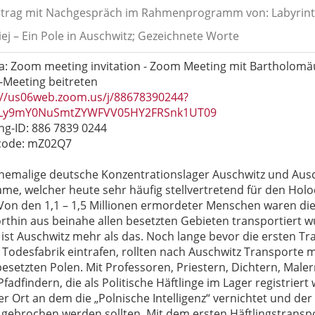
rtrag mit Nachgespräch im Rahmenprogramm von: Labyrint
ej – Ein Pole in Auschwitz; Gezeichnete Worte
: Zoom meeting invitation - Zoom Meeting mit Bartholomä
Meeting beitreten
://us06web.zoom.us/j/88678390244?
Ly9mY0NuSmtZYWFVV05HY2FRSnk1UT09
ng-ID: 886 7839 0244
code: mZ02Q7
hemalige deutsche Konzentrationslager Auschwitz und Ausc
ame, welcher heute sehr häufig stellvertretend für den Hol
 Von den 1,1 – 1,5 Millionen ermordeter Menschen waren die
orthin aus beinahe allen besetzten Gebieten transportiert 
 ist Auschwitz mehr als das. Noch lange bevor die ersten Tr
r Todesfabrik eintrafen, rollten nach Auschwitz Transporte
esetzten Polen. Mit Professoren, Priestern, Dichtern, Male
fadfindern, die als Politische Häftlinge im Lager registrier
r Ort an dem die „Polnische Intelligenz“ vernichtet und der
 gebrochen werden sollten. Mit dem ersten Häftlingstransp