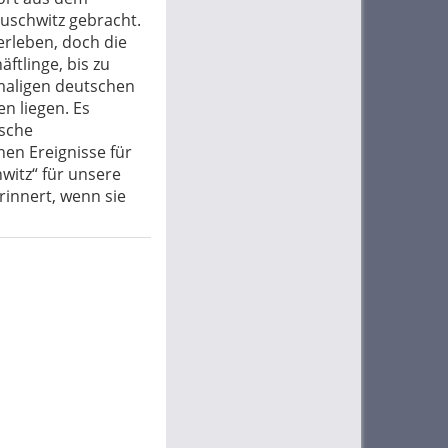
Auschwitz gebracht.
erleben, doch die
ftlinge, bis zu
maligen deutschen
n liegen. Es
ische
hen Ereignisse für
witz“ für unsere
innert, wenn sie