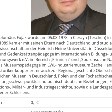
olomäus Fujak wurde am 05.08.1978 in Cieszyn (Teschen) in
1989 kam er mit seinen Eltern nach Deutschland und studie
issenschaft an der Heinrich-Heine-Universität in Düsseldorf
nd Gedenkstättenpädagoge im Internationalen Bildungs- 
nungswerk e.V. im Bereich „Erinnern“ und „Spurensuche Na
ls Museumspädagoge im LWL-Industriemuseum Zeche Hann
istoriker kooperiert er auch zur Regionalgeschichte Obersch
eichen Museen in Deutschland, Polen und der Tschechischen
hungsschwerpunkte sind polnisch-deutsche Beziehungen, E
ions-, Militär- und Industriegeschichte, sowie die Landesge
ener Schlesiens.
n
0,- €