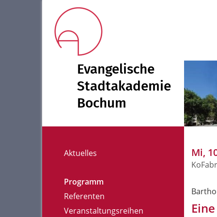
Evangelische
Stadtakademie
Bochum
Mi, 1
Aktuelles
KoFabr
Programm
Bartho
Referenten
Eine
Veranstaltungsreihen