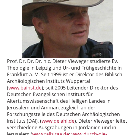
Prof. Dr. Dr. Dr. h.c. Dieter Vieweger studierte
Ev.
Theologie in Leipzig und Ur- und Frühgeschichte in
Frankfurt a. M. Seit 1999 ist er Direktor des Biblisch-
Archäologischen Instituts Wuppertal
(
www.bainst.de
); seit 2005 Leitender Direktor des
Deutschen Evangelischen Instituts für
Altertumswissenschaft des Heiligen Landes in
Jerusalem und Amman, zugleich an der
Forschungsstelle des Deutschen Archäologischen
Instituts (DAI), (
www.deiahl.de
). Dieter Vieweger leitet
verschiedene Ausgrabungen in Jordanien und in
Jerusalem (
www.tallziraa.de
;
www.durch-die-