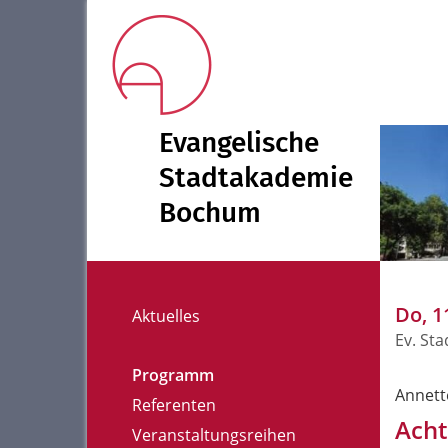
Evangelische
Stadtakademie
Bochum
Do, 1
Aktuelles
Ev. St
Programm
Annett
Referenten
Acht
Veranstaltungsreihen