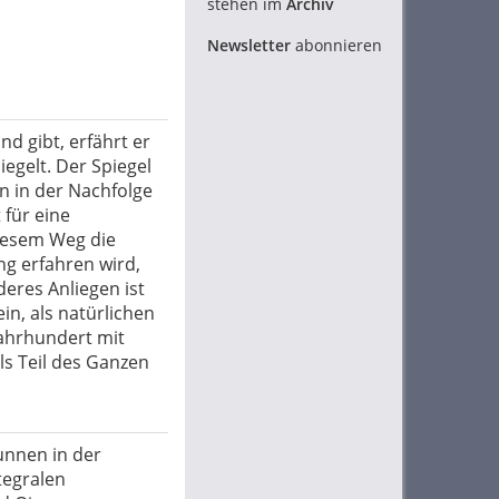
stehen im
Archiv
Newsletter
abonnieren
nd gibt, erfährt er
piegelt. Der Spiegel
rin in der Nachfolge
 für eine
diesem Weg die
ng erfahren wird,
eres Anliegen ist
ein, als natürlichen
Jahrhundert mit
ls Teil des Ganzen
punnen in der
tegralen