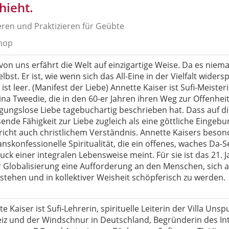
hieht.
eren und Praktizieren für Geübte
hop
von uns erfährt die Welt auf einzigartige Weise. Da es niema
elbst. Er ist, wie wenn sich das All-Eine in der Vielfalt widers
 ist leer. (Manifest der Liebe) Annette Kaiser ist Sufi-Meiste
ina Tweedie, die in den 60-er Jahren ihren Weg zur Offenheit
gungslose Liebe tagebuchartig beschrieben hat. Dass auf 
nde Fähigkeit zur Liebe zugleich als eine göttliche Eingebu
richt auch christlichem Verständnis. Annette Kaisers besond
anskonfessionelle Spiritualität, die ein offenes, waches Da-S
ck einer integralen Lebensweise meint. Für sie ist das 21. 
r Globalisierung eine Aufforderung an den Menschen, sich a
rstehen und in kollektiver Weisheit schöpferisch zu werden.
e Kaiser ist Sufi-Lehrerin, spirituelle Leiterin der Villa Uns
iz und der Windschnur in Deutschland, Begründerin des In