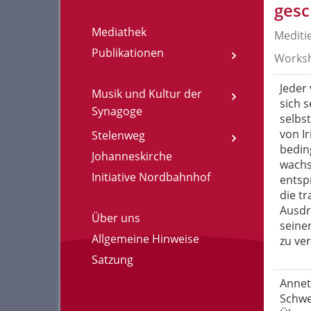
gesc
Mediathek
Mediti
Publikationen
Works
Jeder 
Musik und Kultur der
sich s
Synagoge
selbst
von Ir
Stelenweg
bedin
Johanneskirche
wachse
Initiative Nordbahnhof
entsp
die tr
Ausdru
Über uns
seine
Allgemeine Hinweise
zu ve
Satzung
Annett
Schwe