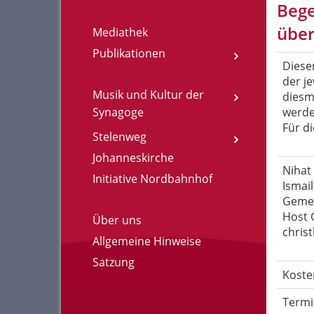
Bege
über
Mediathek
Publikationen
Diese
der j
Musik und Kultur der
diesm
Synagoge
werde
Für d
Stelenweg
Johanneskirche
Nihat
Initiative Nordbahnhof
Ismai
Gemei
Host 
Über uns
christ
Allgemeine Hinweise
Satzung
Koste
Termi