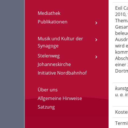
Exil 
Mediathek
2010,
Themat
Publikationen
Gesamt
beleu
Musik und Kultur der
Ausdr
Synagoge
wird 
komme
Stelenweg
Absch
Johanneskirche
einer
Dortm
Initiative Nordbahnhof
kunstg
Über uns
u. a. 
Allgemeine Hinweise
Satzung
Koste
Termi