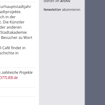
stehen im
Archiv
turhauptstadtjahr
Newsletter
abonnieren
adtprojekte.
ch in der
. Die Künstler
eder anderen
r Stadtakademie
ie Besucher zu Wort
 Café findet in
chichte in
s zahlreiche Projekte
OTTLIEB.de