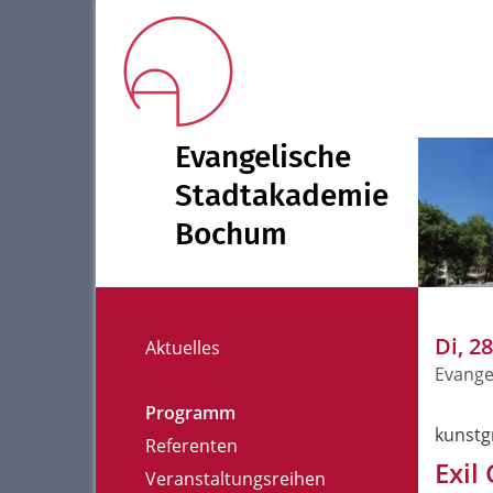
Evangelische
Stadtakademie
Bochum
Di, 2
Aktuelles
Evange
Programm
kunstg
Referenten
Exil
Veranstaltungsreihen