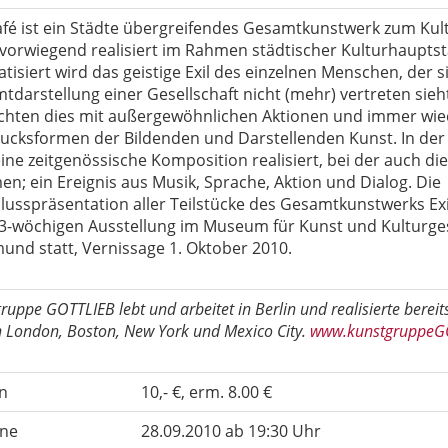
Café ist ein Städte übergreifendes Gesamtkunstwerk zum Kul
 vorwiegend realisiert im Rahmen städtischer Kulturhauptst
isiert wird das geistige Exil des einzelnen Menschen, der si
darstellung einer Gesellschaft nicht (mehr) vertreten sieht
chten dies mit außergewöhnlichen Aktionen und immer wi
ucksformen der Bildenden und Darstellenden Kunst. In de
eine zeitgenössische Komposition realisiert, bei der auch d
n; ein Ereignis aus Musik, Sprache, Aktion und Dialog. Die
lusspräsentation aller Teilstücke des Gesamtkunstwerks Exil
 3-wöchigen Ausstellung im Museum für Kunst und Kulturges
und statt, Vernissage 1. Oktober 2010.
ruppe GOTTLIEB lebt und arbeitet in Berlin und realisierte bereit
in London, Boston, New York und Mexico City.
www.kunstgruppeG
n
10,- €, erm. 8.00 €
ne
28.09.2010 ab 19:30 Uhr