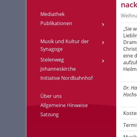
nack
Mediathek
Weihna
Publikationen
„
Sie w
Liebl
Musik und Kultur der
Drame
Synagoge
Christ
eine 
Stelenweg
aufzuh
Johanneskirche
Heilmi
Initiative Nordbahnhof
Dr. Ha
Hochsc
Über uns
Allgemeine Hinweise
Koste
Satzung
Termi
Musik