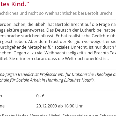
tes Kind.“
chtliches und nicht so Weihnachtliches bei Bertolt Brecht
erden lachen, die Bibel“, hat Bertold Brecht auf die Frage n
ingslektüre geantwortet. Das Deutsch der Lutherbibel hat se
nsprache stark beeinflusst. Er hat realistische Gedichte üb
i geschrieben. Aber dem Trost der Religion verweigert er sich
durchgehende Metapher für soziales Unrecht, ist nur durc
eben. Gegen allzu viel Weihnachtsseligkeit sind Brechts Tex
ttel. Sie erinnern daran, dass die Welt noch unerlöst ist.
ns-Jürgen Benedict ist Professor em. für Diakonische Theologie 
hule für Soziale Arbeit in Hamburg (
„
Rauhes Haus“).
n
0,- €
ne
20.12.2009 ab 16:00 Uhr
: Brecht-Lieder, Veronica Nickel, Schauspielerin am Schau