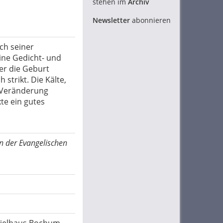
stehen im
Archiv
Newsletter
abonnieren
ach seiner
ine Gedicht- und
er die Geburt
 strikt. Die Kälte,
h Veränderung
te ein gutes
an der Evangelischen
spielhaus Bochum