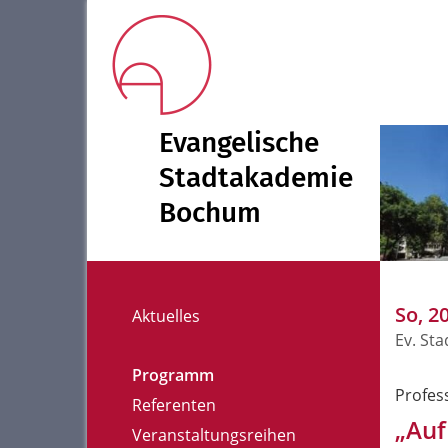
Evangelische
Stadtakademie
Bochum
So, 2
Aktuelles
Ev. St
Programm
Profes
Referenten
„Auf
Veranstaltungsreihen