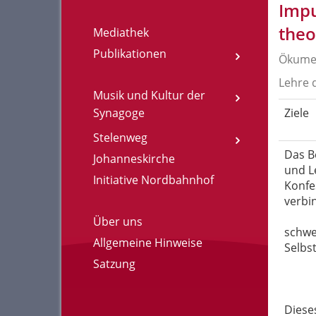
Impu
theo
Mediathek
Publikationen
Ökumen
Lehre 
Musik und Kultur der
Synagoge
Ziele
Stelenweg
Das B
Johanneskirche
und L
Initiative Nordbahnhof
Konfe
verbi
Über uns
schwe
Allgemeine Hinweise
Selbs
Satzung
Diese