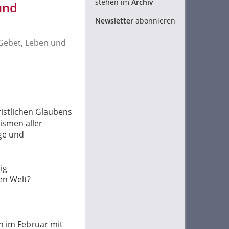
stehen im
Archiv
und
Newsletter
abonnieren
 Gebet, Leben und
ristlichen Glaubens
ismen aller
ige und
ig
en Welt?
n im Februar mit