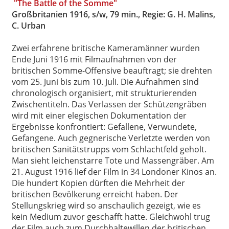
"The Battle of the Somme"
Großbritanien 1916, s/w, 79 min., Regie: G. H. Malins,
C. Urban
Zwei erfahrene britische Kameramänner wurden
Ende Juni 1916 mit Filmaufnahmen von der
britischen Somme-Offensive beauftragt; sie drehten
vom 25. Juni bis zum 10. Juli. Die Aufnahmen sind
chronologisch organisiert, mit strukturierenden
Zwischentiteln. Das Verlassen der Schützengräben
wird mit einer elegischen Dokumentation der
Ergebnisse konfrontiert: Gefallene, Verwundete,
Gefangene. Auch gegnerische Verletzte werden von
britischen Sanitätstrupps vom Schlachtfeld geholt.
Man sieht leichenstarre Tote und Massengräber. Am
21. August 1916 lief der Film in 34 Londoner Kinos an.
Die hundert Kopien dürften die Mehrheit der
britischen Bevölkerung erreicht haben. Der
Stellungskrieg wird so anschaulich gezeigt, wie es
kein Medium zuvor geschafft hatte. Gleichwohl trug
der Film auch zum Durchhaltewillen der britischen