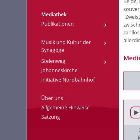
Beide,
souverä
Mediathek
"Zweist
Publikationen
zwisch
zahllo
allerdi
Musik und Kultur der
Synagoge
Medi
Stelenweg
Johanneskirche
Initiative Nordbahnhof
Über uns
Allgemeine Hinweise
Satzung
J