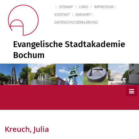
SITEMAP
LINKS
IMPRESSUM
KONTAKT
ANFAHRT
DATENSCHUTZERKLÄRUNG
Evangelische Stadtakademie
Bochum
Men
ein
Kreuch, Julia