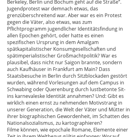
Berkeley, Berlin und Bochum geht auf die Straße“.
Jugendprotest war demnach etwas, das
grenzüberschreitend war. Aber war es ein Protest
gegen die Väter, also etwas, was zum
Pflichtprogramm jugendlicher Identitätsfindung in
allen Epochen gehört, oder hatte es einen
spezifischen Ursprung in dem Amalgam
spätkapitalistischer Konsumgesellschaften und
spätimperialistischer Großmachtpolitik? War es
plausibel, dass nicht nur Saigon brannte, sondern
auch Kaufhäuser in Frankfurt am Main? Dass
Staatsbesuche in Berlin durch Sitzblockaden gestört
wurden, während Vorlesungen auf dem Campus in
Schwabing oder Querenburg durch lustbetonte Sit-
ins karnevaleske Identität annahmen? Und: Gibt es
wirklich einen ernst zu nehmenden Motivstrang in
unserer Generation, die Welt der Väter und Mütter in
ihrer biographischen Gewordenheit, im Schatten des
Nationalsozialismus, zu kartographieren?
Filme können, wie epochale Romane, Elemente einer
Zeit in ihrem Weltbezug gültig einfangen: Worauf