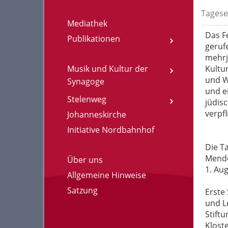
Tagese
Mediathek
Das F
Publikationen
geruf
mehrj
Musik und Kultur der
Kultu
und W
Synagoge
und e
Stelenweg
jüdis
verpf
Johanneskirche
Initiative Nordbahnhof
Die T
Mende
Über uns
1. Au
Allgemeine Hinweise
Satzung
Erste
und L
Stift
Klost