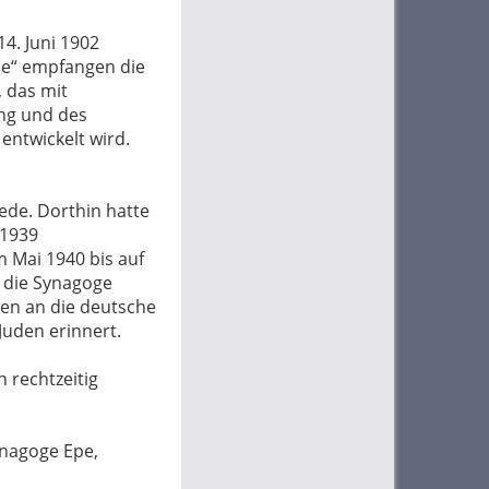
4. Juni 1902
pe“ empfangen die
 das mit
ng und des
ntwickelt wird.
hede. Dorthin hatte
 1939
 Mai 1940 bis auf
 die Synagoge
en an die deutsche
Juden erinnert.
 rechtzeitig
ynagoge Epe,