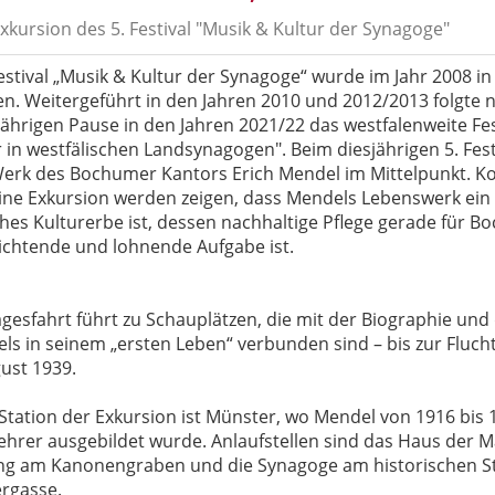
xkursion des 5. Festival "Musik & Kultur der Synagoge"
estival „Musik & Kultur der Synagoge“ wurde im Jahr 2008 i
en. Weitergeführt in den Jahren 2010 und 2012/2013 folgte 
ährigen Pause in den Jahren 2021/22 das westfalenweite Fes
r in westfälischen Landsynago
gen
". Beim diesjährigen 5. Fes
erk des Bochumer Kantors Erich Mendel im Mittelpunkt. Ko
ine Exkursion werden zeigen, dass Mendels Lebenswerk ei
ches Kulturerbe ist, dessen nachhaltige Pflege gerade für B
lichtende und lohnende Aufgabe ist.
agesfahrt führt zu Schauplätzen, die mit der Biographie un
ls in seinem „ersten Leben“ verbunden sind – bis zur Flu
gust 1939.
 Station der Exkursion ist Münster, wo Mendel von 1916 bis
ehrer ausgebildet wurde. Anlaufstellen sind das Haus der M
ung am Kanonengraben und die Synagoge am historischen St
ergasse.