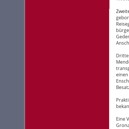
Zweit
gebor
Reise
bürge
Geden
Ansch
Dritte
Mende
trans
einen
Ensch
Besat
Prakti
bekan
Eine 
Grona