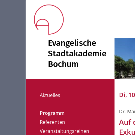
Evangelische
Stadtakademie
Bochum
Di, 1
Aktuelles
Dr. Ma
Programm
Auf 
Referenten
Exku
Veranstaltungsreihen