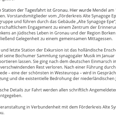
e Station der Tagesfahrt ist Gronau. Hier wurde
Mendel am 1
en. Vorstandsmitglieder vom „Förderkreis Alte Synagoge E
gruppe und führen durch das Gebäude „Alte Synagoge Epe“,
rschaftlichem Engagement zu einem Zentrum der Erinneru
kens an jüdisches Leben in Gronau und der Region Borken e
ließend Gelegenheit zu einem gemeinsamen Mittagessen.
 und letzte Station der Exkursion ist das holländische Ensc
l seine Bochumer Sammlung synagogaler Musik im Januar
portieren lassen. Sie ging nach dem deutschen Einmarsch im
 verschwindenden Rest verloren. Nach einer Führung durch
ede – eine der schönsten in Westeuropa – wird in Gespräch
zung und die existentielle Bedrohung der niederländischen 
sche Details zur Fahrt werden allen schriftlich Angemeldeten
ntgegeben.
Veranstaltung in Verbundenheit mit dem Förderkreis Alte S
u.