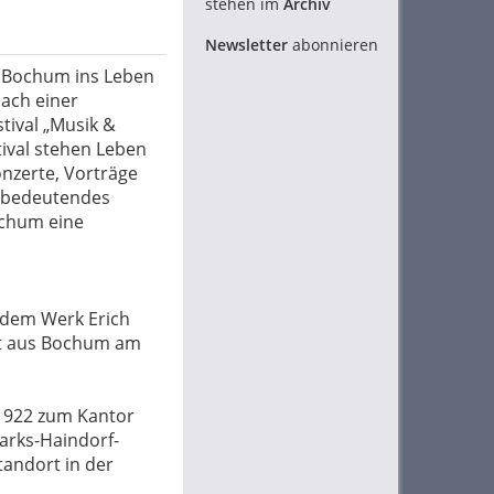
stehen im
Archiv
Newsletter
abonnieren
n Bochum ins Leben
nach einer
tival „Musik &
tival stehen Leben
nzerte, Vorträge
n bedeutendes
ochum eine
d dem Werk Erich
cht aus Bochum am
 1922 zum Kantor
arks-Haindorf-
andort in der